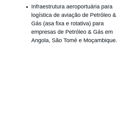
Infraestrutura aeroportuária para 
logística de aviação de Petróleo & 
Gás (asa fixa e rotativa) para 
empresas de Petróleo & Gás em 
Angola, São Tomé e Moçambique.
Excelência
Prestando serviços jurídicos de excelência.
Contactos
Membro de
+244 935 394 660
acca@accalaw.com