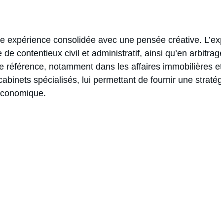
expérience consolidée avec une pensée créative. L’expe
e contentieux civil et administratif, ainsi qu’en arbitrag
une référence, notamment dans les affaires immobilières 
abinets spécialisés, lui permettant de fournir une straté
économique.
Contacts
+244 935 394 660
acca@accalaw.com