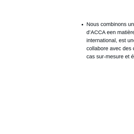
Nous combinons une 
d’ACCA een matière d
international, est 
collabore avec des c
cas sur-mesure et 
Excellence
Fournir des services juridiques d’haute qualité