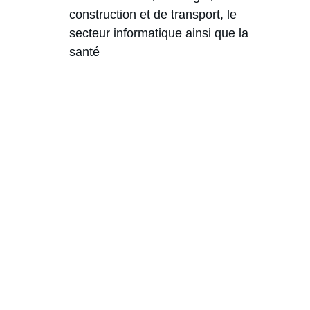
construction et de transport, le 
secteur informatique ainsi que la 
santé
Excellence
Fournir des services juridiques d’haute qualité
Contacts
Membre de
+244 935 394 660
acca@accalaw.com
International Legal 
Network